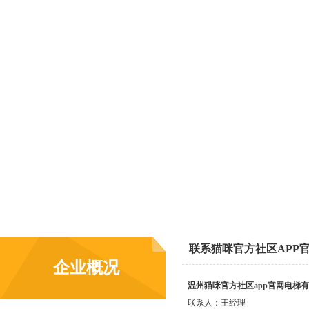
联系猫咪官方社区APP
企业概况
温州猫咪官方社区app官网电梯
联系人：王经理