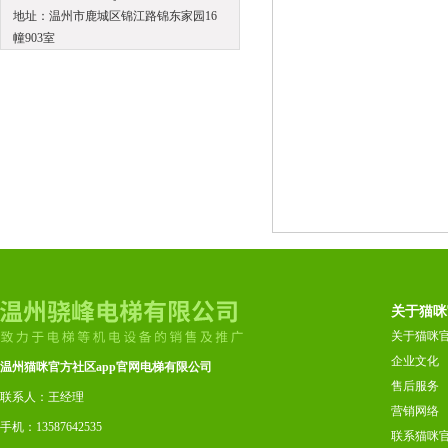
地址：温州市鹿城区锦江路锦东家园16
幢903室
关于猫咪
关于猫咪官
企业文化
温州猫咪官方社区app官网电梯有限公司
售后服务
联系人：王经理
营销网络
手机：13587642535
联系猫咪官