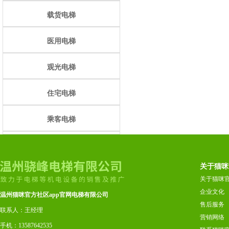
载货电梯
医用电梯
观光电梯
住宅电梯
乘客电梯
关于猫咪
关于猫咪官
企业文化
温州猫咪官方社区app官网电梯有限公司
售后服务
联系人：王经理
营销网络
手机：13587642535