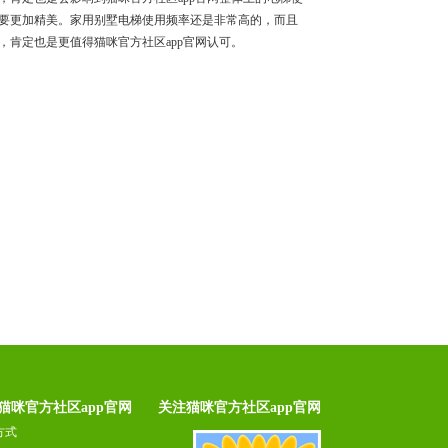
却要更加精美。家用别墅电梯使用频率还是非常高的，而且
，肯定也是更值得猫咪官方社区app官网认可。
猫咪官方社区app官网
关注猫咪官方社区app官网
方式