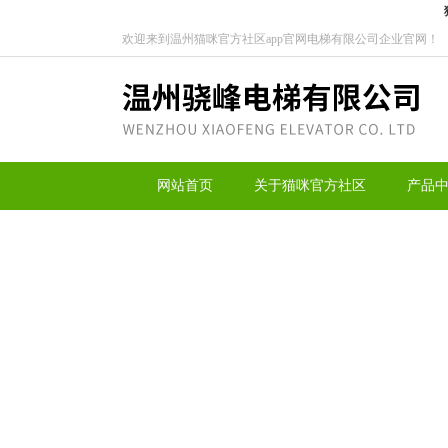
欢迎来到温州猫咪官方社区app官网电梯有限公司企业官网！
网站首页
关于猫咪官方社区
产品
APP官网