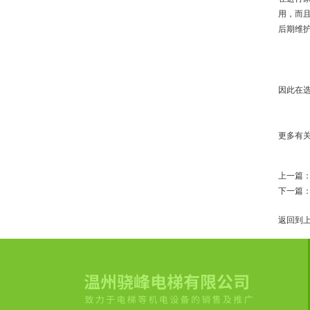
用，
后期维护
因此在选
更多有关温州电
上一篇
下一篇
返回到