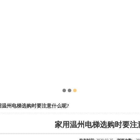
用温州电梯选购时要注意什么呢?
家用温州电梯选购时要注