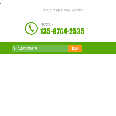
口
设为首页 |
收藏本站 |
网站地图