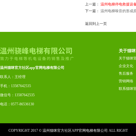
上一篇：
温州电梯停电救援设备有
下一篇：
温州电梯噪音的形成原因有
返回到上一页
关于猫咪
关于猫咪官
企业文化
温州猫咪官方社区app官网电梯有限公司
售后服务
联系人：王经理
营销网络
手机：13587642535
联系猫咪官
微信号：13587642535
电话：0577-86536130
网址：www.lishisheji.com
地址：温州市鹿城区锦江路锦东家园16幢903室
COPYRIGHT 2017 © 温州猫咪官方社区APP官网电梯有限公司 ALL RIGHT