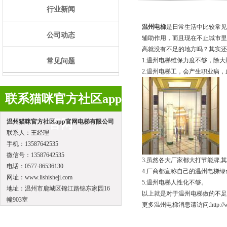
行业新闻
温州电梯
是日常生活中比较常见的
公司动态
辅助作用，而且现在不止城市里
高就没有不足的地方吗？其实还
1.温州电梯维保力度不够，除
常见问题
2.温州电梯工，会产生职业病
联系猫咪官方社区app
官网
温州猫咪官方社区app官网电梯有限公司
联系人：王经理
手机：13587642535
微信号：13587642535
3.虽然各大厂家都大打节能牌,其实
电话：0577-86536130
4.厂商都宣称自己的温州电梯绿色环保
网址：www.lishisheji.com
5.温州电梯人性化不够。
地址：温州市鹿城区锦江路锦东家园16
以上就是对于温州电梯做的不足的地方
幢903室
更多温州电梯消息请访问:http://www.l