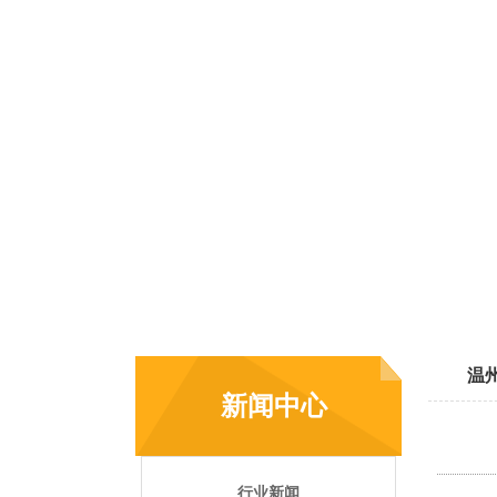
温
新闻中心
行业新闻