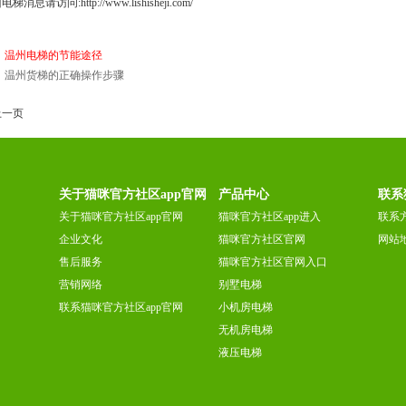
消息请访问:http://www.lishisheji.com/
：
温州电梯的节能途径
：
温州货梯的正确操作步骤
上一页
关于猫咪官方社区app官网
产品中心
联系
关于猫咪官方社区app官网
猫咪官方社区app进入
联系
企业文化
猫咪官方社区官网
网站
售后服务
猫咪官方社区官网入口
营销网络
别墅电梯
联系猫咪官方社区app官网
小机房电梯
无机房电梯
液压电梯