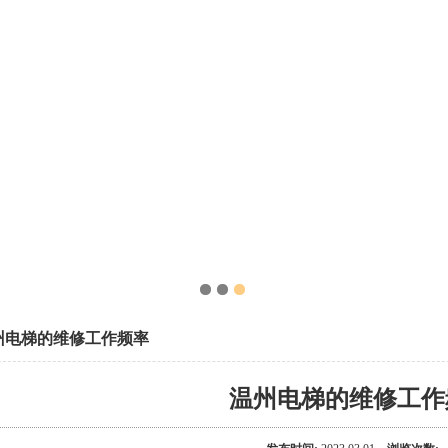
州电梯的维修工作频率
温州电梯的维修工作