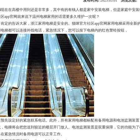
发布时间:
2023.03.01
浏览次数:
梯
现在在高楼中用到还是非常多，其中有的有钱人都是家中安装电梯，但是家庭中安装
区app官网就来说下温州电梯家用的话需要多久维护一次呢？
肯定的告诉大家，浙江家用电梯是安全的。猫咪官方社区app官网家用电梯采用全新的螺母
电梯都可以连接外线电话，紧急情况下，您可以按下电梯内的红色警铃按钮，
1
2
3
预先设定好的紧急联系电话。此外，所有家用电梯都标配有备用电源和电池监测装置
，电梯将会把您送到较近的楼层开门放人。电池监测装置是双重保障，它
，确保在紧急情况时备用电源可以正常工作。