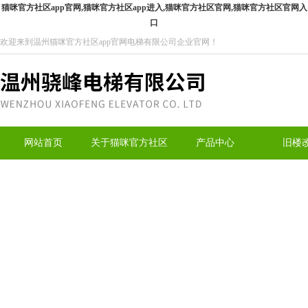
猫咪官方社区app官网,猫咪官方社区app进入,猫咪官方社区官网,猫咪官方社区官网入
口
欢迎来到温州猫咪官方社区app官网电梯有限公司企业官网！
网站首页
关于猫咪官方社区
产品中心
旧楼
APP官网