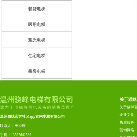
载货电梯
医用电梯
观光电梯
住宅电梯
乘客电梯
关于猫咪
关于猫咪官
企业文化
温州猫咪官方社区app官网电梯有限公司
售后服务
联系人：王经理
营销网络
手机：13587642535