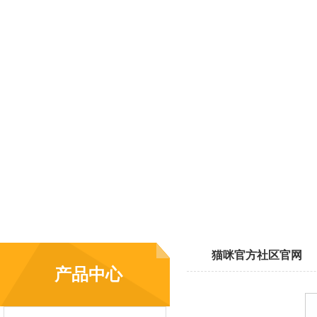
猫咪官方社区官网
产品中心