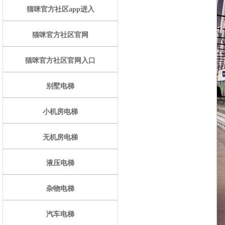
猫咪官方社区app进入
猫咪官方社区官网
猫咪官方社区官网入口
别墅电梯
小机房电梯
无机房电梯
液压电梯
杂物电梯
汽车电梯